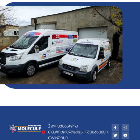
2 ალექსანდრე
თვალჭრელიძის III შესახვევი,
თბილისი